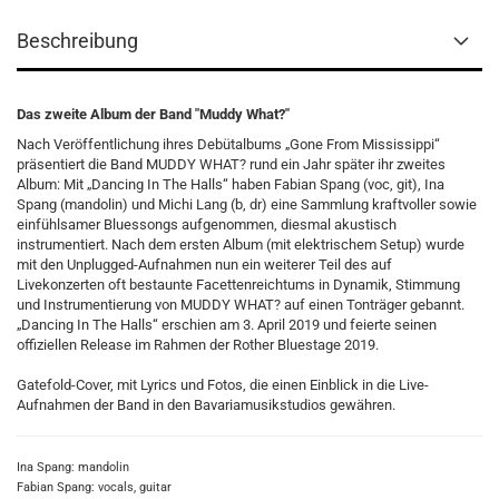
Beschreibung
Das zweite Album der Band "Muddy What?"
Nach Veröffentlichung ihres Debütalbums „Gone From Mississippi“
präsentiert die Band MUDDY WHAT? rund ein Jahr später ihr zweites
Album: Mit „Dancing In The Halls“ haben Fabian Spang (voc, git), Ina
Spang (mandolin) und Michi Lang (b, dr) eine Sammlung kraftvoller sowie
einfühlsamer Bluessongs aufgenommen, diesmal akustisch
instrumentiert. Nach dem ersten Album (mit elektrischem Setup) wurde
mit den Unplugged-Aufnahmen nun ein weiterer Teil des auf
Livekonzerten oft bestaunte Facettenreichtums in Dynamik, Stimmung
und Instrumentierung von MUDDY WHAT? auf einen Tonträger gebannt.
„Dancing In The Halls“ erschien am 3. April 2019 und feierte seinen
offiziellen Release im Rahmen der Rother Bluestage 2019.
Gatefold-Cover, mit Lyrics und Fotos, die einen Einblick in die Live-
Aufnahmen der Band in den Bavariamusikstudios gewähren.
Ina Spang: mandolin
Fabian Spang: vocals, guitar